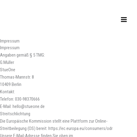
Zum
Inhalt
springen
Impressum
Impressum
Angaben gemäß § 5 TMG:
G.Müller
StueOne
Thomas-Mannstr. 8
10409 Berlin
Kontakt:
Telefon: 030-98370666
E-Mail: hello@stueone.de
Streitschlichtung
Die Europäische Kommission stellt eine Plattform zur Online-
Streitbeilegung (OS) bereit: https://ec.europa.eu/consumers/odr
Unsere E-Mail-Adresse finden Sie oben im