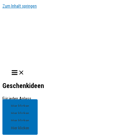
Zum Inhalt springen
Geschenkideen
Für jeden Anlass
Hier klicken
Hier klicken
Hier klicken
Hier klicken